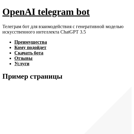
Перейти
OpenAI telegram bot
к
содержимому
Телеграм бот для взаимодействия с генеративной моделью
искусственного интеллекта ChatGPT 3.5
Преимущества
Кому подойдет
Скачать бота
Отзывы
Услуги
Пример страницы